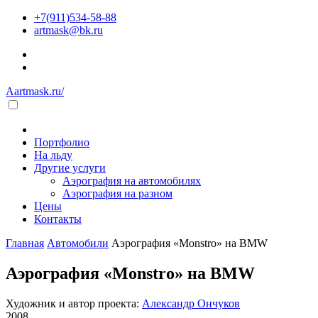
+7(911)534-58-88
artmask@bk.ru
Aartmask.ru/
Портфолио
На льду
Другие услуги
Аэрография на автомобилях
Аэрография на разном
Цены
Контакты
Главная
Автомобили
Аэрография «Monstro» на BMW
Аэрография «Monstro» на BMW
Художник и автор проекта:
Александр Ончуков
2008