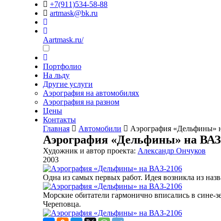
+7(911)534-58-88
artmask@bk.ru
Aartmask.ru/
Портфолио
На льду
Другие услуги
Аэрография на автомобилях
Аэрография на разном
Цены
Контакты
Главная
Автомобили
Аэрография «Дельфины» 
Аэрография «Дельфины» на ВАЗ
Художник и автор проекта:
Александр Ончуков
2003
Одна из самых первых работ. Идея возникла из наз
Морские обитатели гармонично вписались в сине-зе
Череповца.