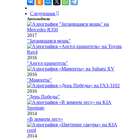
Следующая
Автомобили
2017
"Затаившаяся мощь"
2016
"Ангел-хранитель"
2016
"Мамонты"
2016
"День Победы"
2014
«В зимнем лесу»
2014