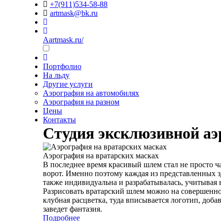
+7(911)534-58-88
artmask@bk.ru
Aartmask.ru/
Портфолио
На льду
Другие услуги
Аэрография на автомобилях
Аэрография на разном
Цены
Контакты
Студия эксклюзивной а
Аэрография на вратарских масках
В последнее время красивый шлем стал не просто ч
ворот. Именно поэтому каждая из представленных зд
также индивидуальна и разрабатывалась, учитывая 
Разрисовать вратарский шлем можно на совершенно 
клубная расцветка, туда вписывается логотип, доба
заведет фантазия.
Подробнее