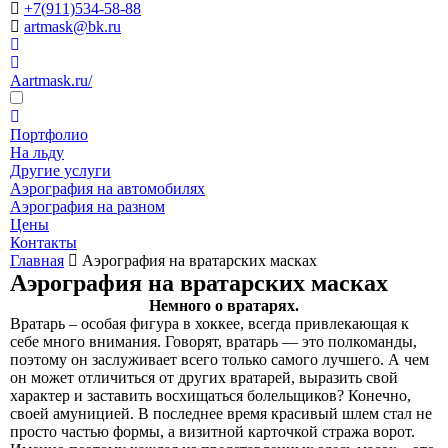
+7(911)534-58-88
artmask@bk.ru
Aartmask.ru/
Портфолио
На льду
Другие услуги
Аэрография на автомобилях
Аэрография на разном
Цены
Контакты
Главная
Аэрография на вратарских масках
Аэрография на вратарских масках
Немного о вратарях.
Вратарь – особая фигура в хоккее, всегда привлекающая к
себе много внимания. Говорят, вратарь — это полкоманды,
поэтому он заслуживает всего только самого лучшего. А чем
он может отличиться от других вратарей, выразить свой
характер и заставить восхищаться болельщиков? Конечно,
своей амуницией. В последнее время красивый шлем стал не
просто частью формы, а визитной карточкой стража ворот.