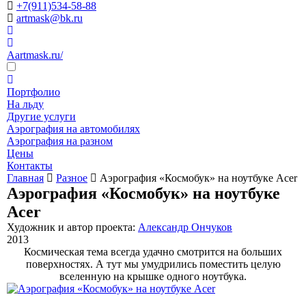
+7(911)534-58-88
artmask@bk.ru
Aartmask.ru/
Портфолио
На льду
Другие услуги
Аэрография на автомобилях
Аэрография на разном
Цены
Контакты
Главная
Разное
Аэрография «Космобук» на ноутбуке Acer
Аэрография «Космобук» на ноутбуке
Acer
Художник и автор проекта:
Александр Ончуков
2013
Космическая тема всегда удачно смотрится на больших
поверхностях. А тут мы умудрились поместить целую
вселенную на крышке одного ноутбука.