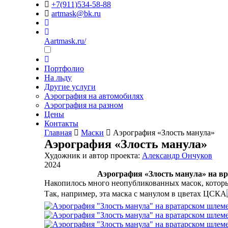
+7(911)534-58-88
artmask@bk.ru
Aartmask.ru/
Портфолио
На льду
Другие услуги
Аэрография на автомобилях
Аэрография на разном
Цены
Контакты
Главная
Маски
Аэрография «Злость манула»
Аэрография «Злость манула»
Художник и автор проекта:
Александр Ончуков
2024
Аэрография «Злость манула» на в
Накопилось много неопубликованных масок, котор
Так, например, эта маска с манулом в цветах ЦСКА