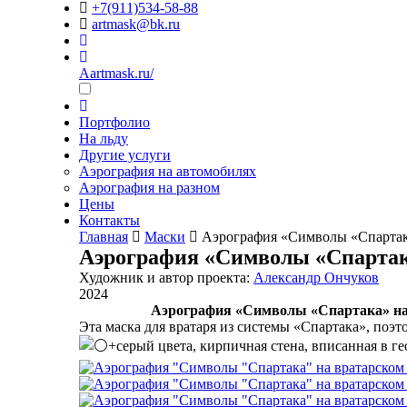
+7(911)534-58-88
artmask@bk.ru
Aartmask.ru/
Портфолио
На льду
Другие услуги
Аэрография на автомобилях
Аэрография на разном
Цены
Контакты
Главная
Маски
Аэрография «Символы «Спарта
Аэрография «Символы «Спарта
Художник и автор проекта:
Александр Ончуков
2024
Аэрография «Символы «Спартака» на
Эта маска для вратаря из системы «Спартака», поэ
+серый цвета, кирпичная стена, вписанная в г