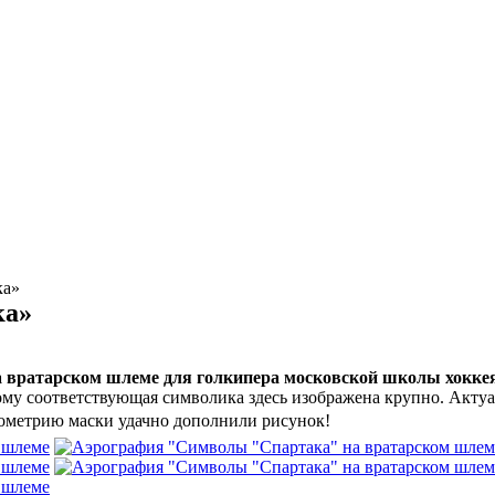
ка»
ка»
 вратарском шлеме для голкипера московской школы хокке
тому соответствующая символика здесь изображена крупно. Акт
еометрию маски удачно дополнили рисунок!