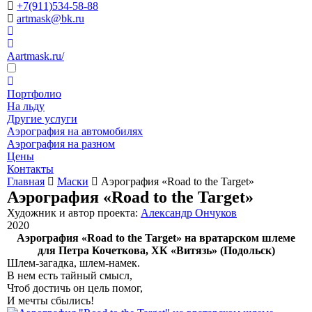
+7(911)534-58-88
artmask@bk.ru
Aartmask.ru/
Портфолио
На льду
Другие услуги
Аэрография на автомобилях
Аэрография на разном
Цены
Контакты
Главная
Маски
Аэрография «Road to the Target»
Аэрография «Road to the Target»
Художник и автор проекта:
Александр Ончуков
2020
Аэрография «Road to the Target» на вратарском шлеме
для Петра Кочеткова, ХК «Витязь» (Подольск)
Шлем-загадка, шлем-намек.
В нем есть тайный смысл,
Чтоб достичь он цель помог,
И мечты сбылись!