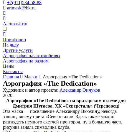
+7(911)534-58-88
artmask@bk.ru
Aartmask.ru/
Портфолио
На льду
Другие услуги
Аэрография на автомобилях
Аэрография на разном
Цены
Контакты
Главная
Маски
Аэрография «The Dedication»
Аэрография «The Dedication»
Художник и автор проекта:
Александр Ончуков
2020
Аэрография «The Dedication» на вратарском шлеме для
Дмитрия Шугаева, ХК «Северсталь» (Череповец)
Эта маска — посвящение Александру Вьюхину, некогда
защищавшему цвета «Северстали». Здесь также можно
разглядеть немного скетчей про город, ну а большую часть
рисунка заняла символика клуба.