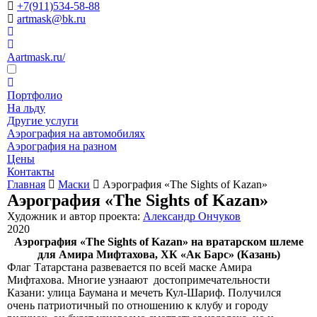
+7(911)534-58-88
artmask@bk.ru
Aartmask.ru/
Портфолио
На льду
Другие услуги
Аэрография на автомобилях
Аэрография на разном
Цены
Контакты
Главная
Маски
Аэрография «The Sights of Kazan»
Аэрография «The Sights of Kazan»
Художник и автор проекта:
Александр Ончуков
2020
Аэрография «The Sights of Kazan» на вратарском шлеме
для Амира Мифтахова, ХК «Ак Барс» (Казань)
Флаг Татарстана развевается по всей маске Амира
Мифтахова. Многие узнаают достопримечательности
Казани: улица Баумана и мечеть Кул-Шариф. Получился
очень патриотичный по отношению к клубу и городу