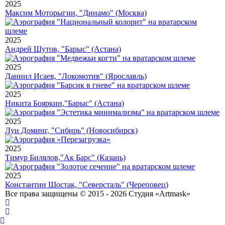
2025
Максим Моторыгин, "Динамо" (Москва)
2025
Андрей Шутов, "Барыс" (Астана)
2025
Даниил Исаев, "Локомотив" (Ярославль)
2025
Никита Бояркин,"Барыс" (Астана)
2025
Луи Доминг, "Сибирь" (Новосибирск)
2025
Тимур Билялов,"Ак Барс" (Казань)
2025
Константин Шостак, "Северсталь" (Череповец)
Все права защищены © 2015 - 2026 Студия «Artmask»