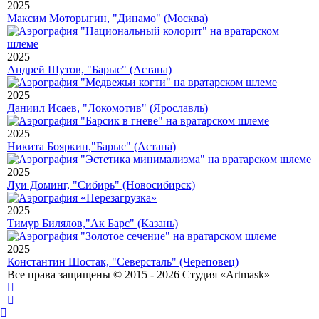
2025
Максим Моторыгин, "Динамо" (Москва)
2025
Андрей Шутов, "Барыс" (Астана)
2025
Даниил Исаев, "Локомотив" (Ярославль)
2025
Никита Бояркин,"Барыс" (Астана)
2025
Луи Доминг, "Сибирь" (Новосибирск)
2025
Тимур Билялов,"Ак Барс" (Казань)
2025
Константин Шостак, "Северсталь" (Череповец)
Все права защищены © 2015 - 2026 Студия «Artmask»