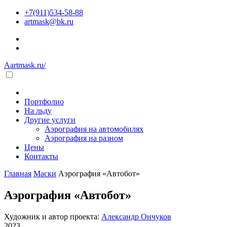
+7(911)534-58-88
artmask@bk.ru
Aartmask.ru/
Портфолио
На льду
Другие услуги
Аэрография на автомобилях
Аэрография на разном
Цены
Контакты
Главная
Маски
Аэрография «Автобот»
Аэрография «Автобот»
Художник и автор проекта:
Александр Ончуков
2023