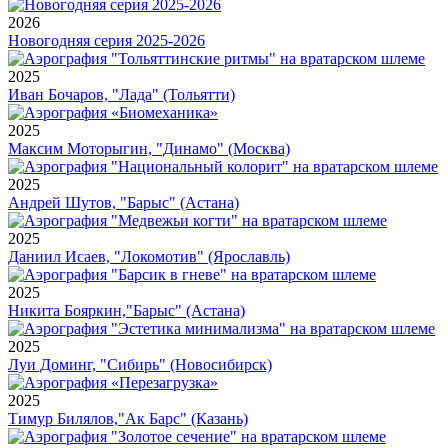
2026
Новогодняя серия 2025-2026
2025
Иван Бочаров, "Лада" (Тольятти)
2025
Максим Моторыгин, "Динамо" (Москва)
2025
Андрей Шутов, "Барыс" (Астана)
2025
Даниил Исаев, "Локомотив" (Ярославль)
2025
Никита Бояркин,"Барыс" (Астана)
2025
Луи Доминг, "Сибирь" (Новосибирск)
2025
Тимур Билялов,"Ак Барс" (Казань)