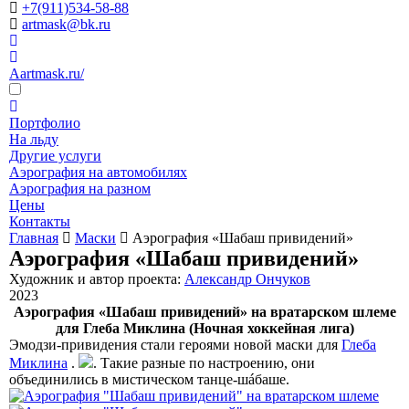
+7(911)534-58-88
artmask@bk.ru
Aartmask.ru/
Портфолио
На льду
Другие услуги
Аэрография на автомобилях
Аэрография на разном
Цены
Контакты
Главная
Маски
Аэрография «Шабаш привидений»
Аэрография «Шабаш привидений»
Художник и автор проекта:
Александр Ончуков
2023
Аэрография «Шабаш привидений» на вратарском шлеме
для Глеба Миклина (Ночная хоккейная лига)
Эмодзи-привидения стали героями новой маски для
Глеба
Миклина
.
. Такие разные по настроению, они
объединились в мистическом танце-шáбаше.