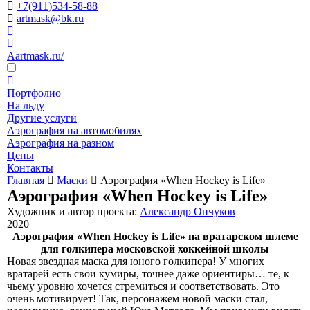
+7(911)534-58-88
artmask@bk.ru
Aartmask.ru/
Портфолио
На льду
Другие услуги
Аэрография на автомобилях
Аэрография на разном
Цены
Контакты
Главная
Маски
Аэрография «When Hockey is Life»
Аэрография «When Hockey is Life»
Художник и автор проекта:
Александр Ончуков
2020
Аэрография «When Hockey is Life» на вратарском шлеме
для голкипера московской хоккейной школы
Новая звездная маска для юного голкипера! У многих
вратарей есть свои кумиры, точнее даже ориентиры… те, к
чьему уровню хочется стремиться и соответствовать. Это
очень мотивирует! Так, персонажем новой маски стал,