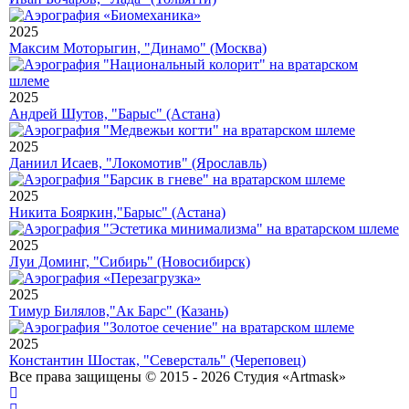
2025
Максим Моторыгин, "Динамо" (Москва)
2025
Андрей Шутов, "Барыс" (Астана)
2025
Даниил Исаев, "Локомотив" (Ярославль)
2025
Никита Бояркин,"Барыс" (Астана)
2025
Луи Доминг, "Сибирь" (Новосибирск)
2025
Тимур Билялов,"Ак Барс" (Казань)
2025
Константин Шостак, "Северсталь" (Череповец)
Все права защищены © 2015 - 2026 Студия «Artmask»