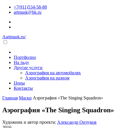
+7(911)534-58-88
artmask@bk.ru
Aartmask.ru/
Портфолио
На льду
Другие услуги
Аэрография на автомобилях
Аэрография на разном
Цены
Контакты
Главная
Маски
Аэрография «The Singing Squadron»
Аэрография «The Singing Squadron»
Художник и автор проекта:
Александр Ончуков
2016