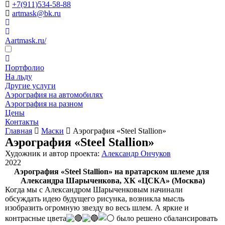
+7(911)534-58-88
artmask@bk.ru
Aartmask.ru/
Портфолио
На льду
Другие услуги
Аэрография на автомобилях
Аэрография на разном
Цены
Контакты
Главная
Маски
Аэрография «Steel Stallion»
Аэрография «Steel Stallion»
Художник и автор проекта:
Александр Ончуков
2022
Аэрография «Steel Stallion» на вратарском шлеме для
Александра Шарыченкова, ХК «ЦСКА» (Москва)
Когда мы с Александром Шарыченковым начинали
обсуждать идею будущего рисунка, возникла мысль
изобразить огромную звезду во весь шлем. А яркие и
контрасные цвета
было решено сбалансировать