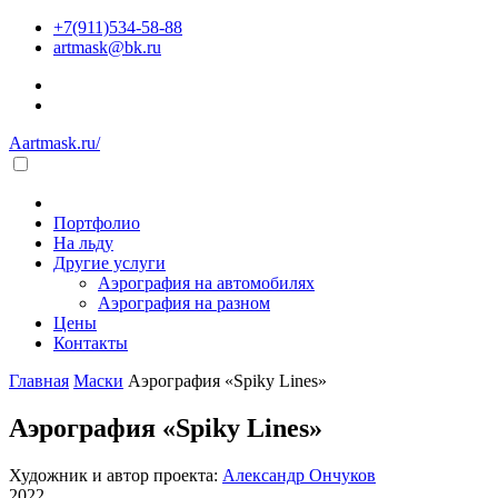
+7(911)534-58-88
artmask@bk.ru
Aartmask.ru/
Портфолио
На льду
Другие услуги
Аэрография на автомобилях
Аэрография на разном
Цены
Контакты
Главная
Маски
Аэрография «Spiky Lines»
Аэрография «Spiky Lines»
Художник и автор проекта:
Александр Ончуков
2022