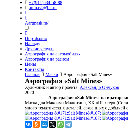
+7(911)534-58-88
artmask@bk.ru
Aartmask.ru/
Портфолио
На льду
Другие услуги
Аэрография на автомобилях
Аэрография на разном
Цены
Контакты
Главная
Маски
Аэрография «Salt Mines»
Аэрография «Salt Mines»
Художник и автор проекта:
Александр Ончуков
2020
Аэрография «Salt Mines» на вратарс
Маска для Максима Малютина, ХК «Шахтер» (Солиг
много тематических деталей, связанных с добычей 