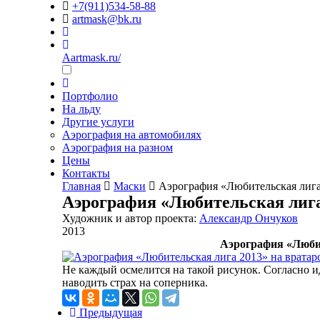
+7(911)534-58-88
artmask@bk.ru
Aartmask.ru/
Портфолио
На льду
Другие услуги
Аэрография на автомобилях
Аэрография на разном
Цены
Контакты
Главная
Маски
Аэрография «Любительская лига
Аэрография «Любительская лига
Художник и автор проекта:
Александр Ончуков
2013
Аэрография «Любит
Не каждый осмелится на такой рисунок. Согласно и
наводить страх на соперника.
Предыдущая