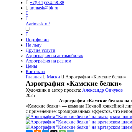
+7(911)534-58-88
artmask@bk.ru
Aartmask.ru/
Портфолио
На льду
Другие услуги
Аэрография на автомобилях
Аэрография на разном
Цены
Контакты
Главная
Маски
Аэрография «Камские белки»
Аэрография «Камские белки»
Художник и автор проекта:
Александр Ончуков
2025
Аэрография «Камские белки» на 
«Камские белки» — команда Ночной хоккейной лиги
с применением хромированных эффектов, что непо