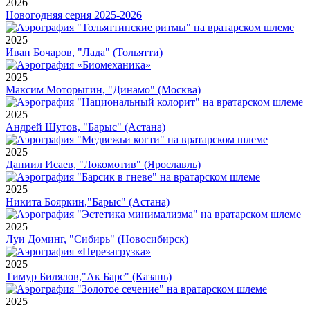
2026
Новогодняя серия 2025-2026
2025
Иван Бочаров, "Лада" (Тольятти)
2025
Максим Моторыгин, "Динамо" (Москва)
2025
Андрей Шутов, "Барыс" (Астана)
2025
Даниил Исаев, "Локомотив" (Ярославль)
2025
Никита Бояркин,"Барыс" (Астана)
2025
Луи Доминг, "Сибирь" (Новосибирск)
2025
Тимур Билялов,"Ак Барс" (Казань)
2025