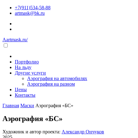
+7(911)534-58-88
artmask@bk.ru
Aartmask.ru/
Портфолио
На льду
Другие услуги
Аэрография на автомобилях
Аэрография на разном
Цены
Контакты
Главная
Маски
Аэрография «БС»
Аэрография «БС»
Художник и автор проекта:
Александр Ончуков
2025