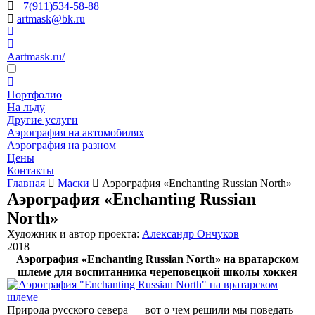
+7(911)534-58-88
artmask@bk.ru
Aartmask.ru/
Портфолио
На льду
Другие услуги
Аэрография на автомобилях
Аэрография на разном
Цены
Контакты
Главная
Маски
Аэрография «Enchanting Russian North»
Аэрография «Enchanting Russian
North»
Художник и автор проекта:
Александр Ончуков
2018
Аэрография «Enchanting Russian North» на вратарском
шлеме для воспитанника череповецкой школы хоккея
Природа русского севера — вот о чем решили мы поведать