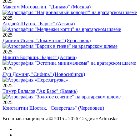
2025
Максим Моторыгин, "Динамо" (Москва)
2025
Андрей Шутов, "Барыс" (Астана)
2025
Даниил Исаев, "Локомотив" (Ярославль)
2025
Никита Бояркин,"Барыс" (Астана)
2025
Луи Доминг, "Сибирь" (Новосибирск)
2025
Тимур Билялов,"Ак Барс" (Казань)
2025
Константин Шостак, "Северсталь" (Череповец)
Все права защищены © 2015 - 2026 Студия «Artmask»