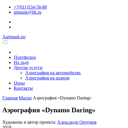
+7(911)534-58-88
artmask@bk.ru
Aartmask.ru/
Портфолио
На льду
Другие услуги
Аэрография на автомобилях
Аэрография на разном
Цены
Контакты
Главная
Маски
Аэрография «Dynamo Daring»
Аэрография «Dynamo Daring»
Художник и автор проекта:
Александр Ончуков
2018