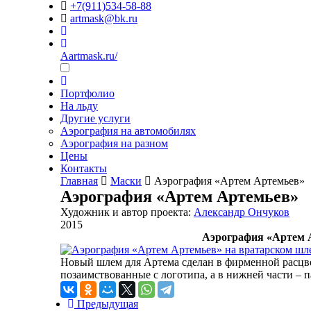
+7(911)534-58-88
artmask@bk.ru
Aartmask.ru/
Портфолио
На льду
Другие услуги
Аэрография на автомобилях
Аэрография на разном
Цены
Контакты
Главная
Маски
Аэрография «Артем Артемьев»
Аэрография «Артем Артемьев»
Художник и автор проекта:
Александр Ончуков
2015
Аэрография «Артем 
Новый шлем для Артема сделан в фирменной расцве
позаимствованные с логотипа, а в нижней части – 
Предыдущая