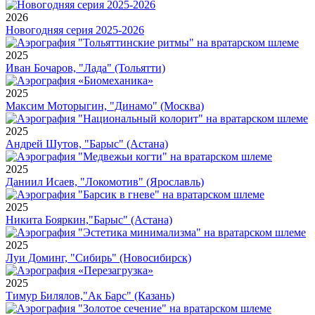
2026
Новогодняя серия 2025-2026
2025
Иван Бочаров, "Лада" (Тольятти)
2025
Максим Моторыгин, "Динамо" (Москва)
2025
Андрей Шутов, "Барыс" (Астана)
2025
Даниил Исаев, "Локомотив" (Ярославль)
2025
Никита Бояркин,"Барыс" (Астана)
2025
Луи Доминг, "Сибирь" (Новосибирск)
2025
Тимур Билялов,"Ак Барс" (Казань)