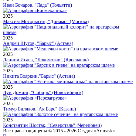
Иван Бочаров, "Лада" (Тольятти)
2025
Максим Моторыгин, "Динамо" (Москва)
2025
Андрей Шутов, "Барыс" (Астана)
2025
Даниил Исаев, "Локомотив" (Ярославль)
2025
Никита Бояркин,"Барыс" (Астана)
2025
Луи Доминг, "Сибирь" (Новосибирск)
2025
Тимур Билялов,"Ак Барс" (Казань)
2025
Константин Шостак, "Северсталь" (Череповец)
Все права защищены © 2015 - 2026 Студия «Artmask»