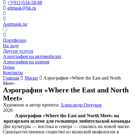
+7(911)534-58-88
artmask@bk.ru
Aartmask.ru/
Портфолио
На льду
Другие услуги
Аэрография на автомобилях
Аэрография на разном
Цены
Контакты
Главная
Маски
Аэрография «Where the East and North
Meet»
Аэрография «Where the East and North
Meet»
Художник и автор проекта:
Александр Ончуков
2020
Аэрография «Where the East and North Meet» на
вратарском шлеме для голкипера любительской команды
Две культуры — востока и севера — сошлись на новой маске.
Сверхъестественное существо из японской мифологии в