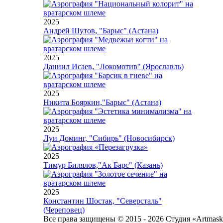
2025
Андрей Шутов, "Барыс" (Астана)
2025
Даниил Исаев, "Локомотив" (Ярославль)
2025
Никита Бояркин,"Барыс" (Астана)
2025
Луи Доминг, "Сибирь" (Новосибирск)
2025
Тимур Билялов,"Ак Барс" (Казань)
2025
Константин Шостак, "Северсталь"
(Череповец)
Все права защищены © 2015 - 2026 Студия «Artmas