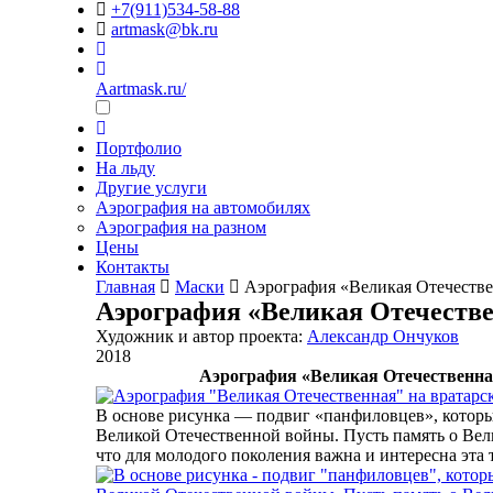
+7(911)534-58-88
artmask@bk.ru
Aartmask.ru/
Портфолио
На льду
Другие услуги
Аэрография на автомобилях
Аэрография на разном
Цены
Контакты
Главная
Маски
Аэрография «Великая Отечеств
Аэрография «Великая Отечеств
Художник и автор проекта:
Александр Ончуков
2018
Аэрография «Великая Отечественна
В основе рисунка — подвиг «панфиловцев», которы
Великой Отечественной войны. Пусть память о Велик
что для молодого поколения важна и интересна эта 