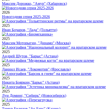
Максим Дорожко, "Амур" (Хабаровск)
2026
Новогодняя серия 2025-2026
2025
Иван Бочаров, "Лада" (Тольятти)
2025
Максим Моторыгин, "Динамо" (Москва)
2025
Андрей Шутов, "Барыс" (Астана)
2025
Даниил Исаев, "Локомотив" (Ярославль)
2025
Никита Бояркин,"Барыс" (Астана)
2025
Луи Доминг, "Сибирь" (Новосибирск)
2025
Тимур Билялов,"Ак Барс" (Казань)