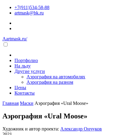
+7(911)534-58-88
artmask@bk.ru
Aartmask.ru/
Портфолио
На льду
Другие услуги
Аэрография на автомобилях
Аэрография на разном
Цены
Контакты
Главная
Маски
Аэрография «Ural Moose»
Аэрография «Ural Moose»
Художник и автор проекта:
Александр Ончуков
2021