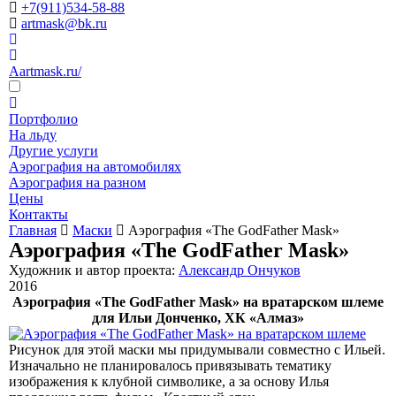
+7(911)534-58-88
artmask@bk.ru
Aartmask.ru/
Портфолио
На льду
Другие услуги
Аэрография на автомобилях
Аэрография на разном
Цены
Контакты
Главная
Маски
Аэрография «The GodFather Mask»
Аэрография «The GodFather Mask»
Художник и автор проекта:
Александр Ончуков
2016
Аэрография «The GodFather Mask» на вратарском шлеме
для Ильи Донченко, ХК «Алмаз»
Рисунок для этой маски мы придумывали совместно с Ильей.
Изначально не планировалось привязывать тематику
изображения к клубной символике, а за основу Илья