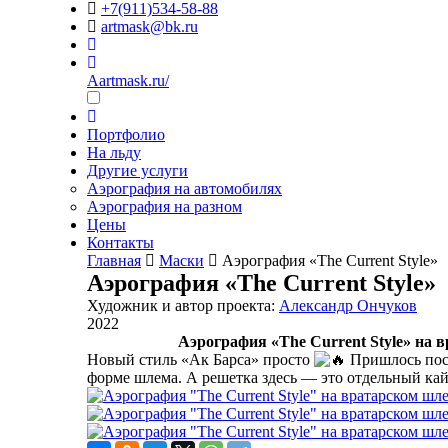
+7(911)534-58-88
artmask@bk.ru
Aartmask.ru/
Портфолио
На льду
Другие услуги
Аэрография на автомобилях
Аэрография на разном
Цены
Контакты
Главная
Маски
Аэрография «The Current Style»
Аэрография «The Current Style»
Художник и автор проекта:
Александр Ончуков
2022
Аэрография «The Current Style» на 
Новый стиль «Ак Барса» просто
Пришлось пост
форме шлема. А решетка здесь — это отдельный ка