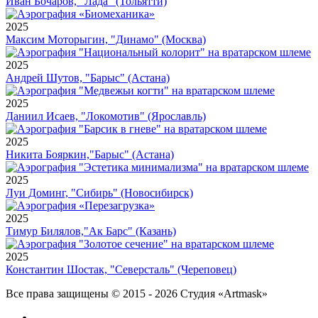
Иван Бочаров, "Лада" (Тольятти)
2025
Максим Моторыгин, "Динамо" (Москва)
2025
Андрей Шутов, "Барыс" (Астана)
2025
Даниил Исаев, "Локомотив" (Ярославль)
2025
Никита Бояркин,"Барыс" (Астана)
2025
Луи Доминг, "Сибирь" (Новосибирск)
2025
Тимур Билялов,"Ак Барс" (Казань)
2025
Константин Шостак, "Северсталь" (Череповец)
Все права защищены © 2015 - 2026 Студия «Artmask»