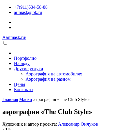
+7(911)534-58-88
artmask@bk.ru
Aartmask.ru/
Портфолио
На льду
Другие услуги
Аэрография на автомобилях
Аэрография на разном
Цены
Контакты
Главная
Маски
аэрография «The Club Style»
аэрография «The Club Style»
Художник и автор проекта:
Александр Ончуков
2018