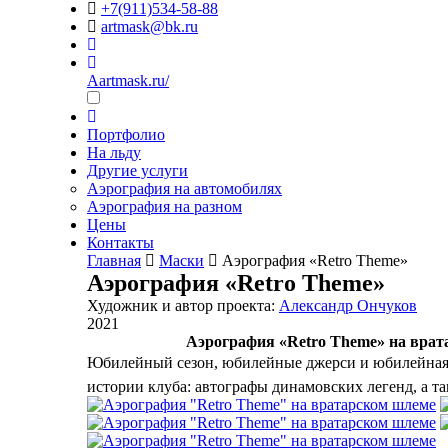
+7(911)534-58-88
artmask@bk.ru
Aartmask.ru/
Портфолио
На льду
Другие услуги
Аэрография на автомобилях
Аэрография на разном
Цены
Контакты
Главная
Маски
Аэрография «Retro Theme»
Аэрография «Retro Theme»
Художник и автор проекта:
Александр Ончуков
2021
Аэрография «Retro Theme» на врат
Юбилейный сезон, юбилейные джерси и юбилейная 
истории клуба: автографы динамовских легенд, а т