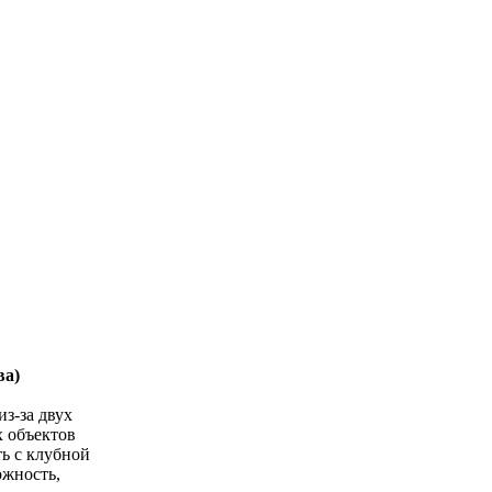
ва)
з-за двух
х объектов
ь с клубной
ожность,