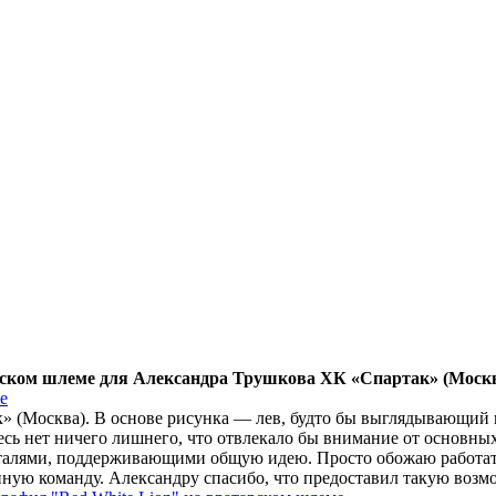
рском шлеме для Александра Трушкова ХК «Спартак» (Моск
» (Москва). В основе рисунка — лев, будто бы выглядывающий и
сь нет ничего лишнего, что отвлекало бы внимание от основны
деталями, поддерживающими общую идею. Просто обожаю работат
нную команду. Александру спасибо, что предоставил такую возм