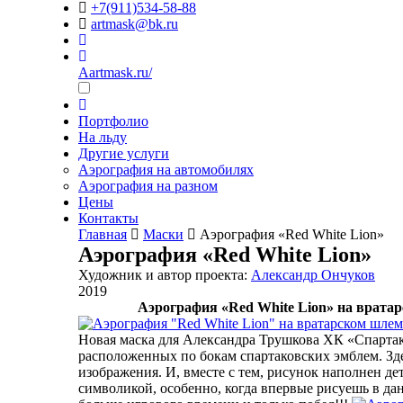
+7(911)534-58-88
artmask@bk.ru
Aartmask.ru/
Портфолио
На льду
Другие услуги
Аэрография на автомобилях
Аэрография на разном
Цены
Контакты
Главная
Маски
Аэрография «Red White Lion»
Аэрография «Red White Lion»
Художник и автор проекта:
Александр Ончуков
2019
Аэрография «Red White Lion» на врата
Новая маска для Александра Трушкова ХК «Спартак
расположенных по бокам спартаковских эмблем. Зде
изображения. И, вместе с тем, рисунок наполнен 
символикой, особенно, когда впервые рисуешь в да