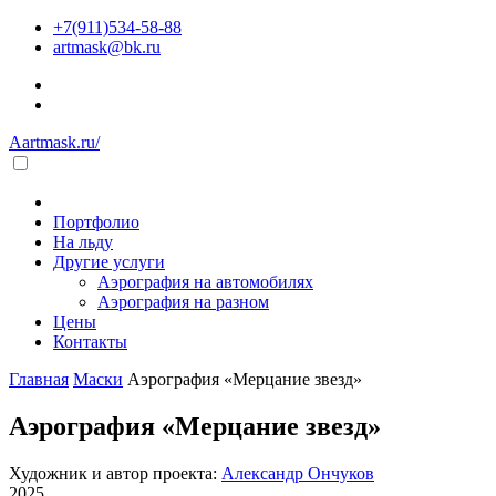
+7(911)534-58-88
artmask@bk.ru
Aartmask.ru/
Портфолио
На льду
Другие услуги
Аэрография на автомобилях
Аэрография на разном
Цены
Контакты
Главная
Маски
Аэрография «Мерцание звезд»
Аэрография «Мерцание звезд»
Художник и автор проекта:
Александр Ончуков
2025