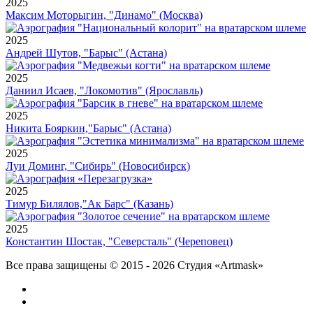
2025
Максим Моторыгин, "Динамо" (Москва)
2025
Андрей Шутов, "Барыс" (Астана)
2025
Даниил Исаев, "Локомотив" (Ярославль)
2025
Никита Бояркин,"Барыс" (Астана)
2025
Луи Доминг, "Сибирь" (Новосибирск)
2025
Тимур Билялов,"Ак Барс" (Казань)
2025
Константин Шостак, "Северсталь" (Череповец)
Все права защищены © 2015 - 2026 Студия «Artmask»