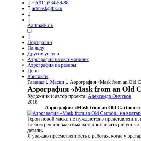
+7(911)534-58-88
artmask@bk.ru
Aartmask.ru/
Портфолио
На льду
Другие услуги
Аэрография на автомобилях
Аэрография на разном
Цены
Контакты
Главная
Маски
Аэрография «Mask from an Old C
Аэрография «Mask from an Old C
Художник и автор проекта:
Александр Ончуков
2018
Аэрография «Mask from an Old Cartoon» 
Герои новой маски не нуждаются в представлении, 
Глебом решили максимально приблизить рисунок к 
детали.
Я уважаю преемственность в работах, когда у вратар