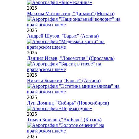
2025
Максим Моторыгин, "Динамо" (Москва)
2025
Андрей Шутов, "Барыс" (Астана)
2025
Даниил Исаев, "Локомотив" (Ярославль)
2025
Никита Бояркин,"Барыс" (Астана)
2025
Луи Доминг, "Сибирь" (Новосибирск)
2025
Тимур Билялов,"Ак Барс" (Казань)
2025