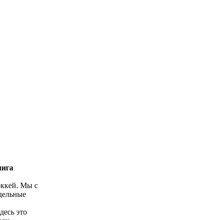
лига
оккей. Мы с
дельные
десь это