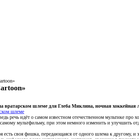
artoon»
artoon»
на вратарском шлеме для Глеба Миклина, ночная хоккейная 
ведь речь идёт о самом известном отечественном мультике про х
самому мультфильму, при этом немного изменить и улучшить от
я есть своя фишка, передающаяся от одного шлема к другому, и з