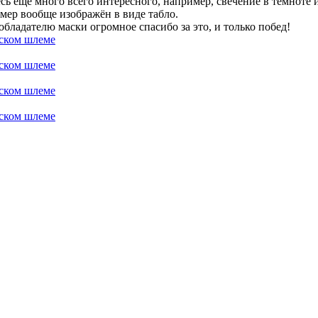
есь ещё много всего интересного, например, свечение в темноте 
омер вообще изображён в виде табло.
обладателю маски огромное спасибо за это, и только побед!