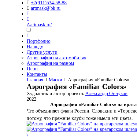
+7(911)534-58-88
artmask@bk.ru
Aartmask.ru/
Портфолио
На льду
Другие услуги
Аэрография на автомобилях
Аэрография на разном
Цены
Контакты
Главная
Маски
Аэрография «Familiar Colors»
Аэрография «Familiar Colors»
Художник и автор проекта:
Александр Ончуков
2022
Аэрография «Familiar Colors» на вра
Что объединяет флаги России, Словакии и «Торпедо
потому, что прежние клубы тоже имели эти цвета.
\