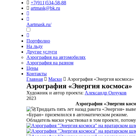
+7(911)534-58-88
artmask@bk.ru
Aartmask.ru/
Портфолио
На льду
Другие услуги
Аэрография на автомобилях
Аэрография на разном
Цены
Контакты
Главная
Маски
Аэрография «Энергия космоса»
Аэрография «Энергия космоса»
Художник и автор проекта:
Александр Ончуков
2023
Аэрография «Энергия косм
Тридцать пять лет назад ракета «Энергия» выве
«Буран» приземлился в автоматическом режиме.
Обладатель маски участвовал в том проекте, потом