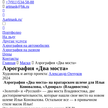
+7(911)534-58-88
artmask@bk.ru
Aartmask.ru/
Портфолио
На льду
Другие услуги
Аэрография на автомобилях
Аэрография на разном
Цены
Контакты
Главная
Маски
Аэрография «Два моста»
Аэрография «Два моста»
Художник и автор проекта:
Александр Ончуков
2024
Аэрография «Два моста» на вратарском шлеме для Ильи
Коновалова, «Адмирал» (Владивосток)
«Золотой» и «Русский» — два моста Владивостока, две
достопримечательности, которые нашли свое место на новом
шлеме Ильи Коновалова. Остальное все — в привычном
стиле масок Ильи!