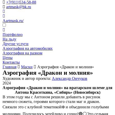
+7(911)534-58-88
artmask@bk.ru
Aartmask.ru/
Портфолио
На льду
Другие услуги
Аэрография на автомобилях
Аэрография на разном
Цены
Контакты
Главная
Маски
Аэрография «Дракон и молния»
Аэрография «Дракон и молния»
Художник и автор проекта:
Александр Ончуков
2024
Аэрография «Дракон и молния» на вратарском шлеме для
Антона Красоткина, «Сибирь» (Новосибирск)
В этом году мы с Антоном решили добавить в рисунок
немного сюжета, героями которого стали маг и дракон.
Связали это с клубной тематикой❄️ и объединили голубыми
молниями. Получилось затейливо и сочно!🔵⚪Это седьмая