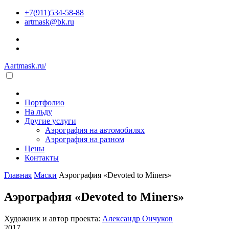
+7(911)534-58-88
artmask@bk.ru
Aartmask.ru/
Портфолио
На льду
Другие услуги
Аэрография на автомобилях
Аэрография на разном
Цены
Контакты
Главная
Маски
Аэрография «Devoted to Miners»
Аэрография «Devoted to Miners»
Художник и автор проекта:
Александр Ончуков
2017