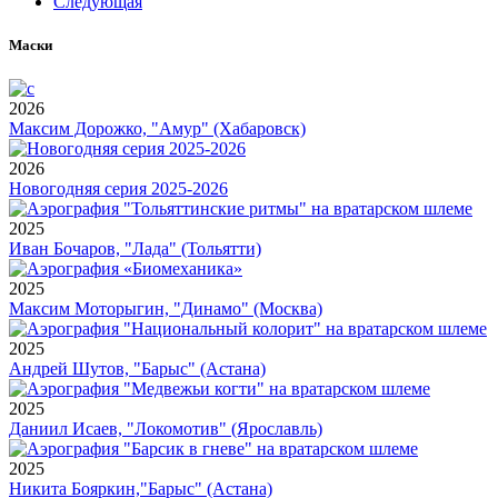
Следующая
Маски
2026
Максим Дорожко, "Амур" (Хабаровск)
2026
Новогодняя серия 2025-2026
2025
Иван Бочаров, "Лада" (Тольятти)
2025
Максим Моторыгин, "Динамо" (Москва)
2025
Андрей Шутов, "Барыс" (Астана)
2025
Даниил Исаев, "Локомотив" (Ярославль)
2025
Никита Бояркин,"Барыс" (Астана)