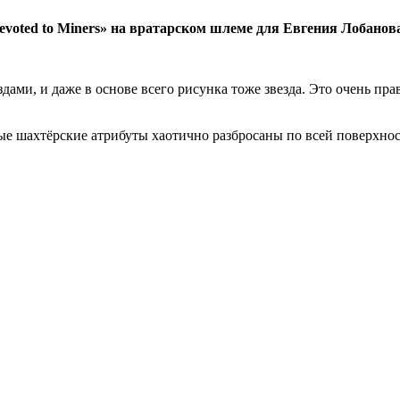
voted to Miners» на вратарском шлеме для Евгения Лобано
и, и даже в основе всего рисунка тоже звезда. Это очень прави
ные шахтёрские атрибуты хаотично разбросаны по всей поверхно