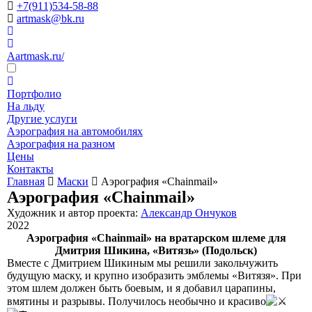
+7(911)534-58-88
artmask@bk.ru
Aartmask.ru/
Портфолио
На льду
Другие услуги
Аэрография на автомобилях
Аэрография на разном
Цены
Контакты
Главная
Маски
Аэрография «Chainmail»
Аэрография «Chainmail»
Художник и автор проекта:
Александр Ончуков
2022
Аэрография «Chainmail» на вратарском шлеме для
Дмитрия Шикина, «Витязь» (Подольск)
Вместе с Дмитрием Шикиным мы решили закольчужить
будущую маску, и крупно изобразить эмблемы «Витязя». При
этом шлем должен быть боевым, и я добавил царапины,
вмятины и разрывы. Получилось необычно и красиво