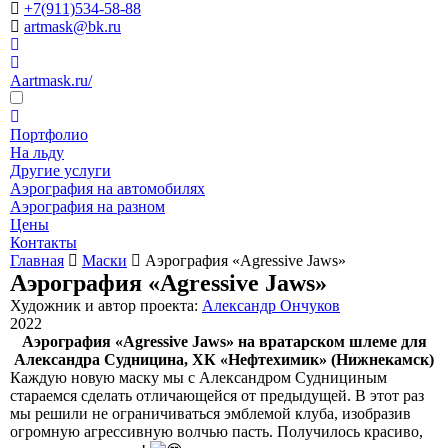
+7(911)534-58-88
artmask@bk.ru
Aartmask.ru/
Портфолио
На льду
Другие услуги
Аэрография на автомобилях
Аэрография на разном
Цены
Контакты
Главная
Маски
Аэрография «Agressive Jaws»
Аэрография «Agressive Jaws»
Художник и автор проекта:
Александр Ончуков
2022
Аэрография «Agressive Jaws» на вратарском шлеме для
Александра Судницина, ХК «Нефтехимик» (Нижнекамск)
Каждую новую маску мы с Александром Суднициным
стараемся сделать отличающейся от предыдущей. В этот раз
мы решили не ограничиваться эмблемой клуба, изобразив
огромную агрессивную волчью пасть. Получилось красиво,