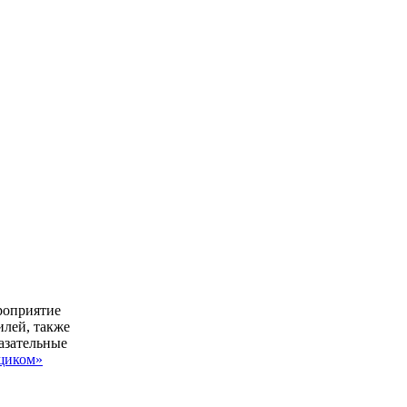
роприятие
илей, также
азательные
щиком»