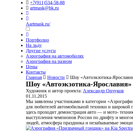
+7(911)534-58-88
artmask@bk.ru
Aartmask.ru/
Портфолио
На льду
Другие услуги
Аэрография на автомобилях
Аэрография на разном
Цены
Контакты
Главная
Новости
Шоу «Автоэкзотика-Ярославия
Шоу «Автоэкзотика-Ярославия» 
Художник и автор проекта:
Александр Ончуков
01.11.2015
Мы заявлены участниками в категории «Аэрогра
для любителей автомобильной техники и широкой п
здесь проходит демонстрация авто — и мото- техни
выступления чемпионов России по дрифту и много
людей, атмосфера праздника и незабываемые эмоц